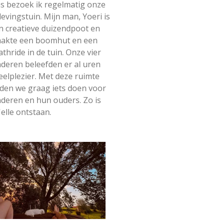
as bezoek ik regelmatig onze
levingstuin. Mijn man, Yoeri is
n creatieve duizendpoot en
akte een boomhut en een
athride in de tuin. Onze vier
nderen beleefden er al uren
eelplezier. Met deze ruimte
lden we graag iets doen voor
nderen en hun ouders. Zo is
'elle ontstaan.