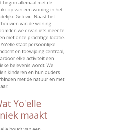
t begon allemaal met de
nkoop van een woning in het
ndelijke Geluwe. Naast het
rbouwen van de woning
oomden we ervan iets meer te
en met onze prachtige locatie.
j Yo'elle staat persoonlijke
ndacht en toewijding centraal,
ardoor elke activiteit een
ieke belevenis wordt. We
llen kinderen en hun ouders
rbinden met de natuur en met
kaar.
at Yo'elle
niek maakt
'elle houdt van een