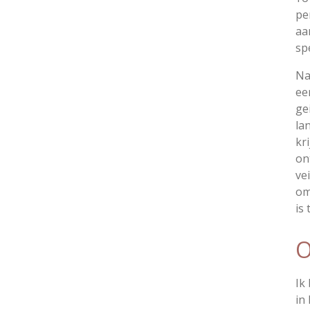
pe
aa
sp
Na
ee
ge
la
kr
on
ve
om
is 
O
Ik
in