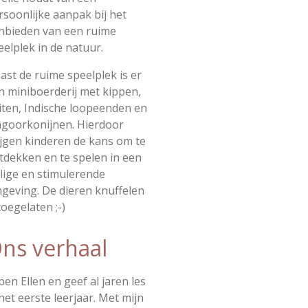
rsoonlijke aanpak bij het
nbieden van een ruime
eelplek in de natuur.
ast de ruime speelplek is er
n miniboerderij met kippen,
iten, Indische loopeenden en
ngoorkonijnen. Hierdoor
ijgen kinderen de kans om te
tdekken en te spelen in een
ilige en stimulerende
geving. De dieren knuffelen
toegelaten ;-)
ns verhaal
 ben Ellen en geef al jaren les
 het eerste leerjaar. Met mijn