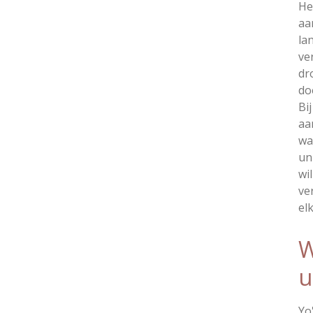
He
aa
la
ve
dr
do
Bi
aa
wa
un
wi
ve
el
W
u
Yo