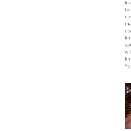
kl
be
ee
ma
de
ki
sp
wi
ki
Yo